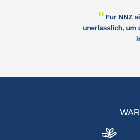
Für NNZ si
unerlässlich, um
i
WAR