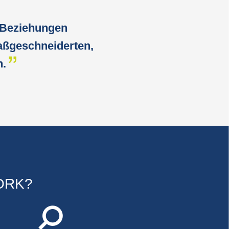
 Beziehungen
aßgeschneiderten,
n.
ORK?