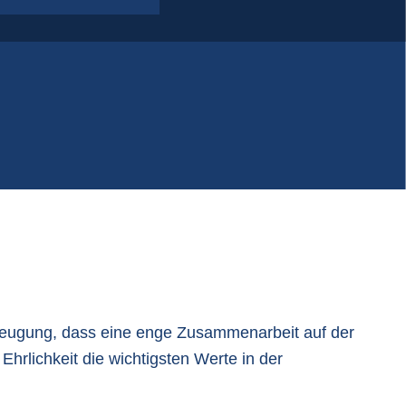
lastikfoliensäcke | Folie auf Rollen
PP-Gewebesäcke
Q-Bag, formstabile Big Bags
tatisch leitfähige Big Bags
zeugung, dass eine enge Zusammenarbeit auf der
Ehrlichkeit die wichtigsten Werte in der