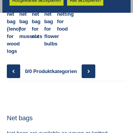
Ausgewählte akzeptieren
Alle akzeptieren
Woven
Monofilament
Monofilament
Monofilament
Tubular
net
net
net
net
netting
bag
bag
bag
bag
for
(leno)
for
for
for
food
for
mussels
nuts
flower
wood
bulbs
logs
0/0
Produktkategorien
Net bags