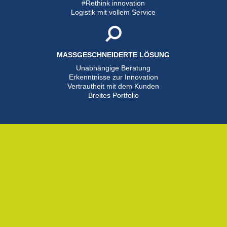
#Rethink innovation
Logistik mit vollem Service
MASSGESCHNEIDERTE LÖSUNG
Unabhängige Beratung
Erkenntnisse zur Innovation
Vertrautheit mit dem Kunden
Breites Portfolio