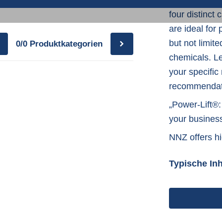
to prevent su
P
four distinct
are ideal for
but not limit
0/0
Produktkategorien
S
chemicals. Le
your specific
recommendati
„Power-Lift®
your busines
NNZ offers hig
Typische Inh