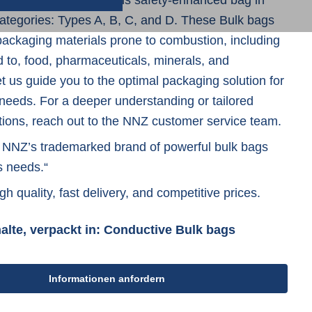
ch risks. NNZ offers this safety-enhanced bag in
lastikfoliensäcke | Folie auf Rollen
 categories: Types A, B, C, and D. These Bulk bags
PP-Gewebesäcke
 packaging materials prone to combustion, including
Q-Bag, formstabile Big Bags
ed to, food, pharmaceuticals, minerals, and
tatisch leitfähige Big Bags
t us guide you to the optimal packaging solution for
 needs. For a deeper understanding or tailored
ons, reach out to the NNZ customer service team.
: NNZ’s trademarked brand of powerful bulk bags
s needs.“
h quality, fast delivery, and competitive prices.
alte, verpackt in: Conductive Bulk bags
Informationen anfordern