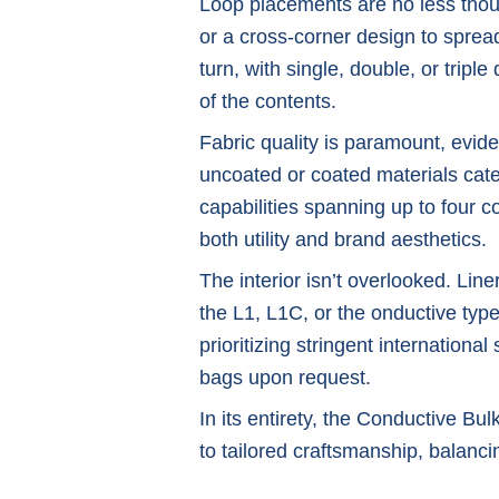
Loop placements are no less though
or a cross-corner design to spread
turn, with single, double, or triple
of the contents.
Fabric quality is paramount, evid
uncoated or coated materials cater 
capabilities spanning up to four 
both utility and brand aesthetics.
The interior isn’t overlooked. Line
the L1, L1C, or the onductive typ
prioritizing stringent internationa
bags upon request.
In its entirety, the Conductive Bulk
to tailored craftsmanship, balancin