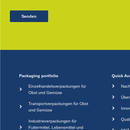
Senden
Packaging portfolio
Quick Ac
Einzelhandelsverpackungen für
Nach
Obst und Gemüse
Über
Transportverpackungen für Obst
Inno
und Gemüse
Qual
Industrieverpackungen für
Futtermittel, Lebensmittel und