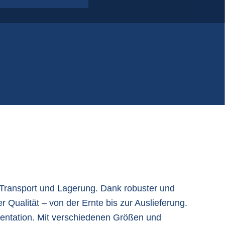
lastikfoliensäcke | Folie auf Rollen
PP-Gewebesäcke
Q-Bag, formstabile Big Bags
tatisch leitfähige Big Bags
 Transport und Lagerung. Dank robuster und
 Qualität – von der Ernte bis zur Auslieferung.
sentation. Mit verschiedenen Größen und