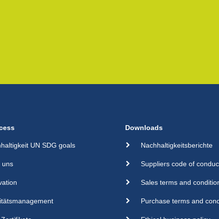
cess
Downloads
haltigkeit UN SDG goals
Nachhaltigkeitsberichte
 uns
Suppliers code of conduc
vation
Sales terms and conditio
itätsmanagement
Purchase terms and cond