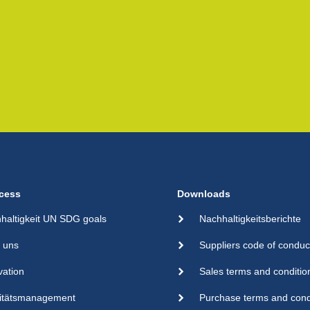
cess
Downloads
haltigkeit UN SDG goals
Nachhaltigkeitsberichte
 uns
Suppliers code of conduc
vation
Sales terms and conditio
itätsmanagement
Purchase terms and cond