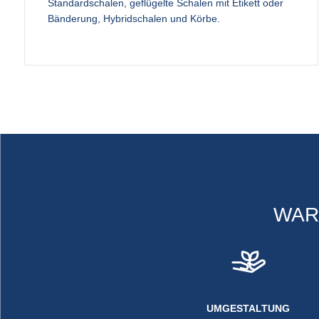
Standardschalen, geflügelte Schalen mit Etikett oder
Bänderung, Hybridschalen und Körbe.
WAR
UMGESTALTUNG