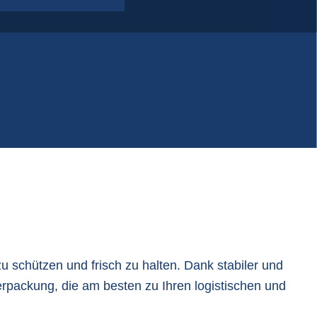
lastikfoliensäcke | Folie auf Rollen
PP-Gewebesäcke
Q-Bag, formstabile Big Bags
tatisch leitfähige Big Bags
 schützen und frisch zu halten. Dank stabiler und
Verpackung, die am besten zu Ihren logistischen und