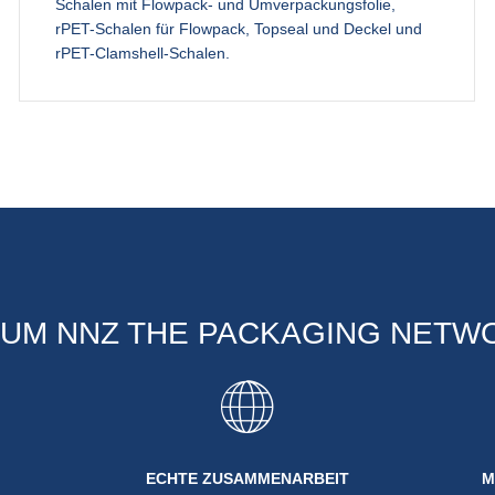
Schalen mit Flowpack- und Umverpackungsfolie,
rPET-Schalen für Flowpack, Topseal und Deckel und
rPET-Clamshell-Schalen.
UM NNZ THE PACKAGING NETW
ECHTE ZUSAMMENARBEIT
M