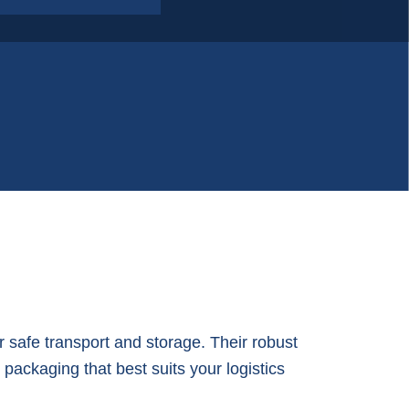
lastikfoliensäcke | Folie auf Rollen
PP-Gewebesäcke
Q-Bag, formstabile Big Bags
tatisch leitfähige Big Bags
 safe transport and storage. Their robust
ackaging that best suits your logistics