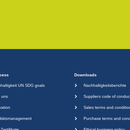
cess
Downloads
haltigkeit UN SDG goals
Nachhaltigkeitsberichte
 uns
Suppliers code of conduc
vation
Sales terms and conditio
itätsmanagement
Purchase terms and cond
Zertifikate
Ethical business policy