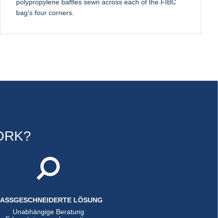
polypropylene baffles sewn across each of the FIBC
bag's four corners.
ORK?
ASSGESCHNEIDERTE LÖSUNG
Unabhängige Beratung