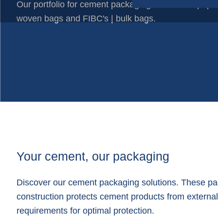
Our portfolio for cement packaging consists of pape
Papiersäcke
woven bags and FIBC's | bulk bags.
Plastikfolien auf Rollen
Schlauchnetze
Shopper-taschen
Verpackungszubehör
Your cement, our packaging
Discover our cement packaging solutions. These pack
construction protects cement products from external
requirements for optimal protection.