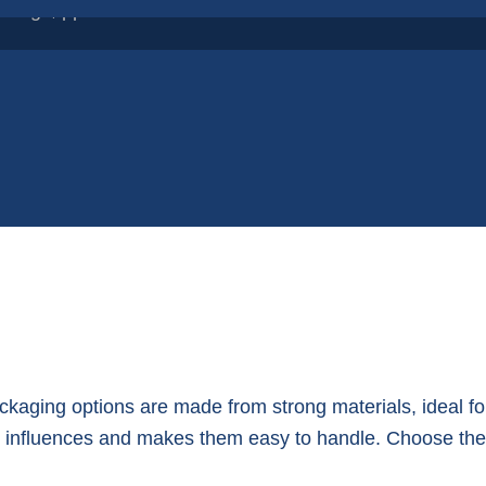
r bags, pp
P
S
aging options are made from strong materials, ideal for
 influences and makes them easy to handle. Choose the p