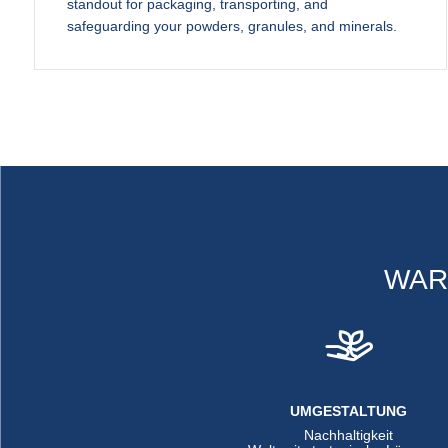
standout for packaging, transporting, and
safeguarding your powders, granules, and minerals.
WAR
UMGESTALTUNG
Nachhaltigkeit