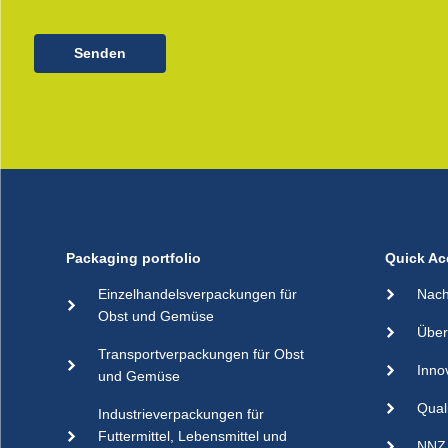
Senden
Packaging portfolio
Quick Ac
Einzelhandelsverpackungen für
Nach
Obst und Gemüse
Über
Transportverpackungen für Obst
Inno
und Gemüse
Qual
Industrieverpackungen für
Futtermittel, Lebensmittel und
NNZ 