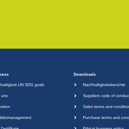
cess
Downloads
haltigkeit UN SDG goals
Nachhaltigkeitsberichte
 uns
Suppliers code of conduc
vation
Sales terms and conditio
itätsmanagement
Purchase terms and cond
Zertifikate
Ethical business policy