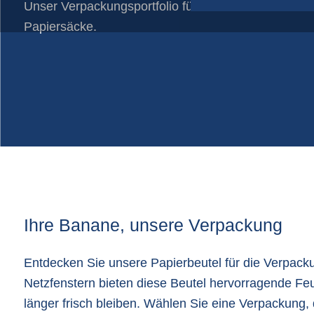
Unser Verpackungsportfolio für Bananen besteht au
Papiersäcke
Papiersäcke.
Plastikfolien auf Rollen
Schlauchnetze
Shopper-taschen
Verpackungszubehör
Ihre Banane, unsere Verpackung
Entdecken Sie unsere Papierbeutel für die Verpack
Netzfenstern bieten diese Beutel hervorragende Feu
länger frisch bleiben. Wählen Sie eine Verpackung, d