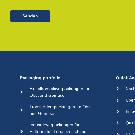
Senden
Packaging portfolio
Quick Ac
Einzelhandelsverpackungen für
Nach
Obst und Gemüse
Über
Transportverpackungen für Obst
Inno
und Gemüse
Qual
Industrieverpackungen für
Futtermittel, Lebensmittel und
NNZ 