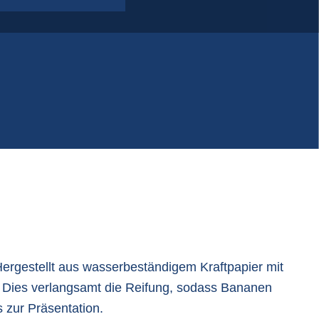
lastikfoliensäcke | Folie auf Rollen
PP-Gewebesäcke
Q-Bag, formstabile Big Bags
tatisch leitfähige Big Bags
Hergestellt aus wasserbeständigem Kraftpapier mit
e. Dies verlangsamt die Reifung, sodass Bananen
 zur Präsentation.​